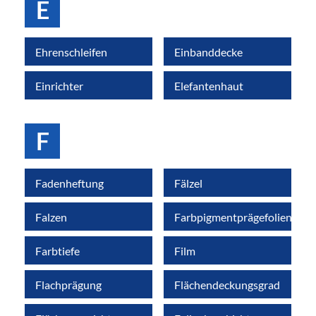
E
Ehrenschleifen
Einbanddecke
Einrichter
Elefantenhaut
F
Fadenheftung
Fälzel
Falzen
Farbpigmentprägefolien
Farbtiefe
Film
Flachprägung
Flächendeckungsgrad