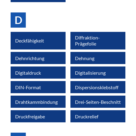
D
Diffraktion-
Deckfähigkeit
Prägefolie
Dehnrichtung
Dehnung
Digitaldruck
Digitalisierung
DIN-Format
Dispersionsklebstoff
Drahtkammbindung
Drei-Seiten-Beschnitt
Druckfreigabe
Druckrelief